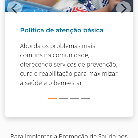
Anterior
Pró
Política de atenção básica
Aborda os problemas mais
comuns na comunidade,
oferecendo serviços de prevenção,
cura e reabilitação para maximizar
a saúde e o bem-estar.
Para implantar a Promoção de Saúde nos