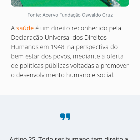
Fonte: Acervo Fundação Oswaldo Cruz
A
saúde
é um direito reconhecido pela
Declaração Universal dos Direitos
Humanos em 1948, na perspectiva do
bem estar dos povos, mediante a oferta
de políticas públicas voltadas a promover
o desenvolvimento humano e social.
format_quote
Artigo 25. Todo ser humano tem direito a