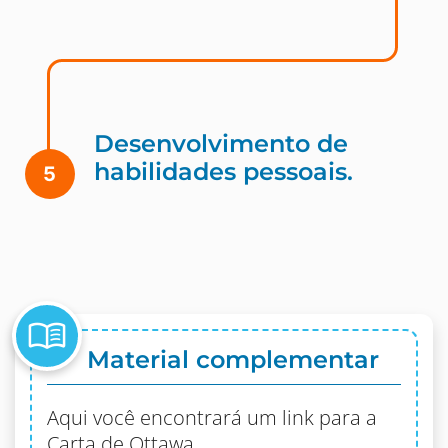
Desenvolvimento de
habilidades pessoais.
5
menu_book
Material complementar
Aqui você encontrará um link para a
Carta de Ottawa.